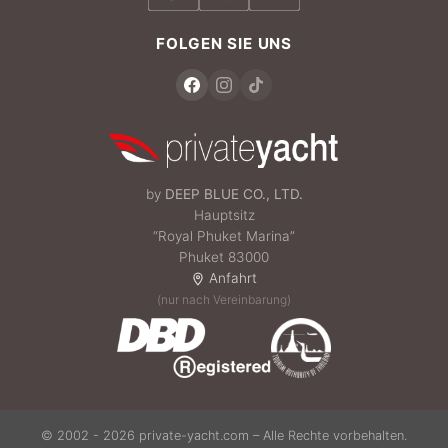
FOLGEN SIE UNS
by
DEEP BLUE CO., LTD.
Hauptsitz
“Royal Phuket Marina”
Phuket 83000
Anfahrt
(nur nach Vereinbarung)
© 2002 - 2026 private-yacht.com – Alle Rechte vorbehalten.