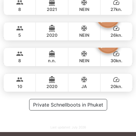
40,000 THB
SEA RAY 27FT
8
2021
NEIN
27kn.
Clyde
Phuket
GANZTAGS
53,000 THB
40,000 THB
CROWNLINE 26FT
5
2020
NEIN
26kn.
Silver Arrow
Phuket
GANZTAGS
46,000 THB
36,500 THB
GULF CRAFT DUBAI 33FT
8
n.n.
NEIN
30kn.
Fly
Phuket
GANZTAGS
59,000 THB
49,400 THB
AQUILA 36FT
10
2020
JA
20kn.
GANZTAGS
71,000 THB
Private Schnellboots in Phuket
64,700 THB
Last updated:
July 2026