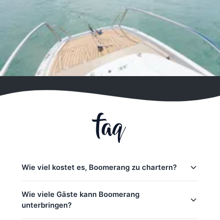
faq
Wie viel kostet es, Boomerang zu chartern?
Charter-Preise für Boomerang in Phuket:
Wie viele Gäste kann Boomerang
unterbringen?
Ganztagestouren:
33,000
–
54,100 THB