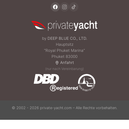
by
DEEP BLUE CO., LTD.
Hauptsitz
“Royal Phuket Marina”
Phuket 83000
Anfahrt
(nur nach Vereinbarung)
© 2002 - 2026 private-yacht.com – Alle Rechte vorbehalten.