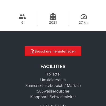
6
2021
27 kn.
Broschüre herunterladen
FACILITIES
Toilette
Umkleideraum
Sonnenschutzbereich / Markise
Süßwasserdusche
40,000 THB
Klappbare Schwimmleiter