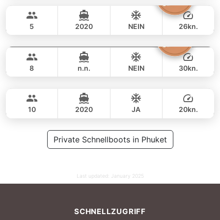
53,000 THB
40,000 THB
CROWNLINE 26FT
5
2020
NEIN
26kn.
Silver Arrow
Phuket
GANZTAGS
46,000 THB
36,500 THB
GULF CRAFT DUBAI 33FT
8
n.n.
NEIN
30kn.
Fly
Phuket
GANZTAGS
59,000 THB
49,400 THB
AQUILA 36FT
10
2020
JA
20kn.
GANZTAGS
71,000 THB
Private Schnellboots in Phuket
64,700 THB
Last updated:
January 2025
SCHNELLZUGRIFF