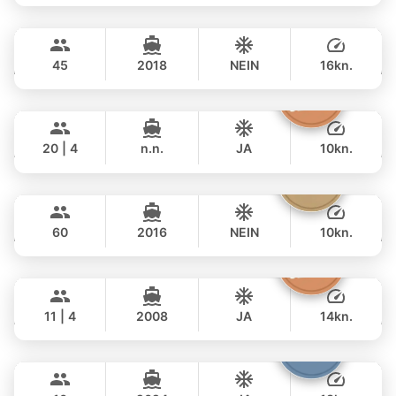
GANZTAGS
Samui's Goody
Koh Samui
177,000 THB
฿ 153,000
CUSTOM BUILD 52FT
45
2018
NEIN
16kn.
GANZTAGS
The Grandfather
Phuket
120,000 THB
฿ 108,200
GRAND BANKS 54FT
20 | 4
n.n.
JA
10kn.
GANZTAGS
Tranquilla
Koh Samui
81,000 THB
฿ 61,200
CUSTOM BUILD 72FT
60
2016
NEIN
10kn.
GANZTAGS
Atlanta
Phuket
135,000 THB
฿ 110,600
AZIMUT 50FT
11 | 4
2008
JA
14kn.
GANZTAGS
Fountaine
Phuket
117,000 THB
฿ 78,900
FOUNTAINE PAJOT 40FT