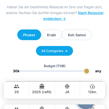
Haben Sie ein bestimmtes Reiseziel im Sinn und fragen sich,
welche Yachten Sie dorthin bringen können?
Nach Reiseziel
entdecken →
Phuket
Krabi
Koh Samui
All Categories
Budget
(THB)
30k
any
Bella
Phuket
CUSTOM BUILD 88FT
20
2025 (refit)
JA
12kn.
GANZTAGS
Cathy
Phuket
294,000 THB
฿ 235,400