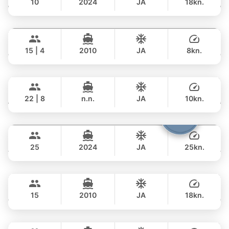
10
2024
JA
18kn.
GANZTAGS
Jana
Koh Samui
117,000 THB
฿ 95,200
FOUNTAINE PAJOT 43FT
15 | 4
2010
JA
8kn.
GANZTAGS
Mai Tai
Phuket
54,000 THB
฿ 47,100
BILGIN 98FT
22 | 8
n.n.
JA
10kn.
GANZTAGS
Bolero
Phuket
535,000 THB
฿ 342,400
STEALTH - ASIA CATAMARANS 45FT
25
2024
JA
25kn.
GANZTAGS
Luminar
Koh Samui
65,000 THB
฿ 49,400
PRINCESS YACHT 64FT
15
2010
JA
18kn.
GANZTAGS
Saychai
Phuket
257,000 THB