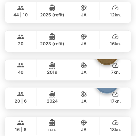
152,000 THB
฿ 128,300
WESTPORT YACHTS 130FT
44 | 10
2025 (refit)
JA
12kn.
GANZTAGS
Tawani
Phuket
877,000 THB
฿ 604,600
AZIMUT 50FT
20
2023 (refit)
JA
16kn.
GANZTAGS
Tequila
Phuket
122,000 THB
฿ 105,900
FLOEHT YACHTS 48FT
40
2019
JA
7kn.
GANZTAGS
Shambala
Phuket
57,000 THB
฿ 47,100
LEOPARD 40FT
20 | 6
2024
JA
17kn.
GANZTAGS
Blue Sky
Phuket
128,000 THB
฿ 109,500
RIVA YACHTS 70FT
16 | 6
n.n.
JA
18kn.