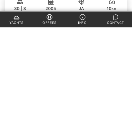
฿ 235,400
POSILLIPO TECHNEMA 90FT
30 | 8
2005
JA
10kn.
GANZTAGS
Laura
Phuket
230,000 THB
YACHTS
OFFERS
INFO
CONTACT
฿ 170,700
LEOPARD 51FT
35 | 8
2024 (refit)
JA
15kn.
GANZTAGS
Adonis
Krabi
106,000 THB
฿ 82,400
LAGOON 40FT
30
2010
NEIN
7kn.
GANZTAGS
Blue Swing
Phuket
74,000 THB
฿ 63,600
LAGOON 44FT
25
2010
JA
7kn.
GANZTAGS
Ninja
Koh Samui
55,000 THB
฿ 35,300
CUSTOM BUILD 38FT
15
2009
NEIN
7kn.
GANZTAGS
Ganesha
Phuket