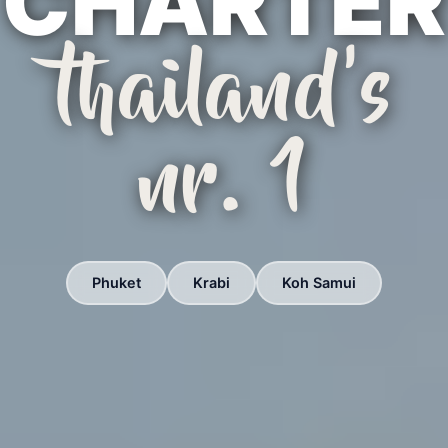
CHARTER
thailand's
nr. 1
Phuket
Krabi
Koh Samui