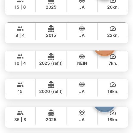
PRINCESS YACHT 72FT
15 | 8
2025
JA
20kn.
GANZTAGS
Moondancer
Koh Samui
385,000 THB
฿ 315,700
PRINCESS YACHT 42FT
8 | 4
2015
JA
22kn.
GANZTAGS
Moonlight
Phuket
165,000 THB
฿ 155,400
ADMIRAL SA 38FT
10 | 4
2025 (refit)
NEIN
7kn.
GANZTAGS
Peach
Phuket
42,000 THB
฿ 35,300
SEA RAY 45FT
15
2020 (refit)
JA
18kn.
GANZTAGS
Samba
Phuket
77,000 THB
฿ 62,100
LEOPARD 53FT
35 | 8
2025
JA
18kn.
GANZTAGS
Seabee
Phuket