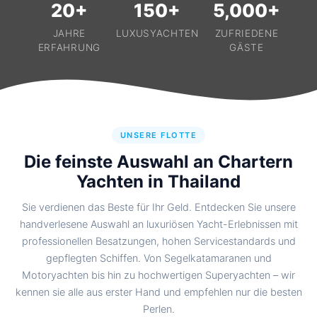
20+
150+
5,000+
JAHRE
LUXUSYACHTEN
ZUFRIEDENE
ERFAHRUNG
GÄSTE
UNSERE FLOTTE
Die feinste Auswahl an Chartern
Yachten in Thailand
Sie verdienen das Beste für Ihr Geld. Entdecken Sie unsere
handverlesene Auswahl an luxuriösen Yacht-Erlebnissen mit
professionellen Besatzungen, hohen Servicestandards und
gepflegten Schiffen. Von Segelkatamaranen und
Motoryachten bis hin zu hochwertigen Superyachten – wir
kennen sie alle aus erster Hand und empfehlen nur die besten
Perlen.