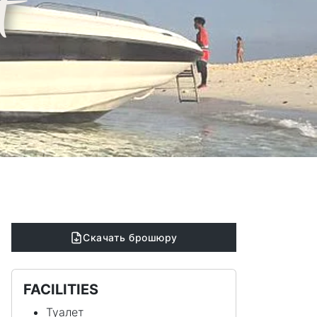
t
Скачать брошюру
FACILITIES
Туалет