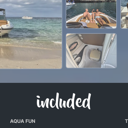
36,500 THB
included
AQUA FUN
T