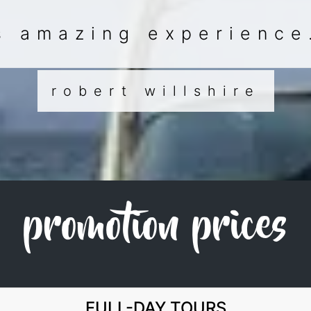
s amazing experience
robert willshire
promotion prices
FULL-DAY TOURS