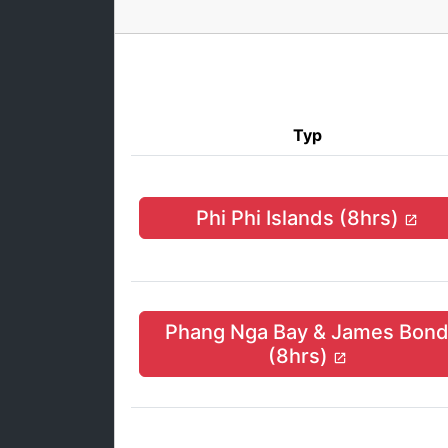
Тур
Phi Phi Islands (8hrs)
Phang Nga Bay & James Bon
(8hrs)