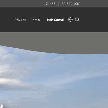
+66 (0) 80 524 9091
Phuket
Krabi
Koh Samui