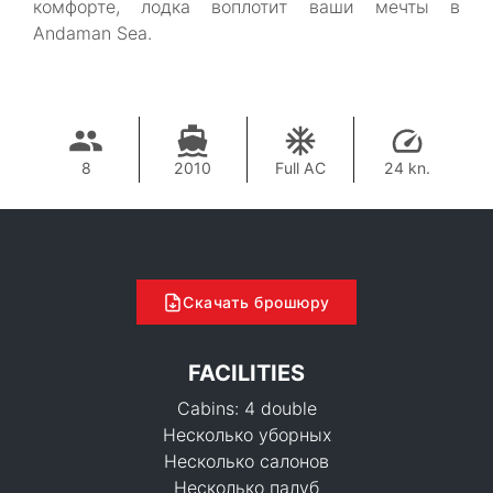
комфорте, лодка воплотит ваши мечты в
Andaman Sea.
8
2010
Full AC
24 kn.
Скачать брошюру
FACILITIES
Cabins: 4 double
Несколько уборных
Несколько салонов
Несколько палуб