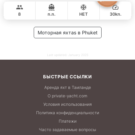
88,000 THB
70,600 THB
GULF CRAFT DUBAI 33FT
8
n.n.
НЕТ
30kn.
ВЕСЬ ДЕНЬ
59,000 THB
Моторная яхтаs в Phuket
49,400 THB
Last updated:
January 2025
БЫСТРЫЕ ССЫЛКИ
Аренда яхт в Таиланде
О private-yacht.com
Условия использования
Политика конфиденциальности
Платежи
Часто задаваемые вопросы