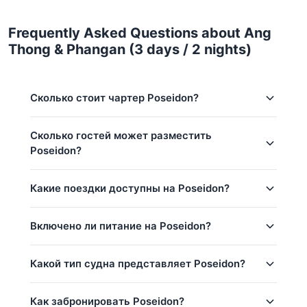
Frequently Asked Questions about Ang
Thong & Phangan (3 days / 2 nights)
Сколько стоит чартер Poseidon?
Цены на чартер Poseidon в Koh Samui:
Сколько гостей может разместить
Poseidon?
Низкий сезон (май–окт):
235,400 THB
Обычный сезон:
247,200 THB
Эта поездка вмещает до 6 гостей.
Какие поездки доступны на Poseidon?
Высокий сезон:
264,800 THB
Базовая цена включает 6 гостей
Включено ли питание на Poseidon?
Ang Thong & Phangan (3 days / 2 nights)
Ang Thong Marine Park (2 days / 1 night)
Да! Poseidon предоставляет бесплатное
Какой тип судна представляет Poseidon?
питание и напитки: Вода и безалкогольные
Ang Thong National Park (10.5 h)
напитки, Фрукты / закуски.
Koh Phangan (8h)
Poseidon — это 44ft Shuttleworth / Floeth яхта,
Как забронировать Poseidon?
базирующаяся в Koh Samui, Таиланд.