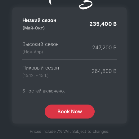
Низкий сезон
235,400 ฿
(Май-Окт)
Высокий сезон
247,200 ฿
(Ноя-Апр)
Пиковый сезон
264,800 ฿
(15.12. - 15.1.)
6 гостей включено.
Book Now
Prices include 7% VAT. Subject to changes.