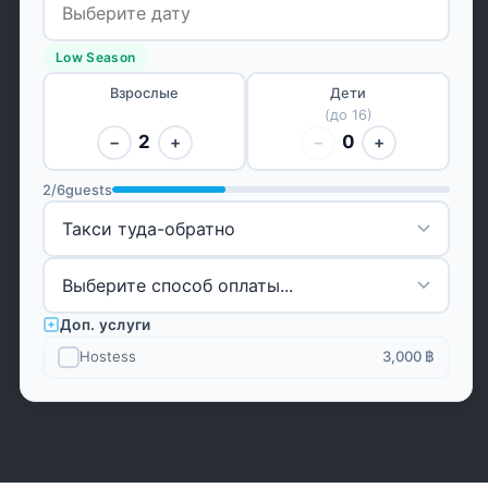
Low Season
Взрослые
Дети
(до 16)
2
0
−
+
−
+
2
/
6
guests
Доп. услуги
Hostess
3,000 ฿