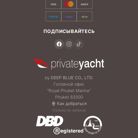
VISA
AMEX
PayPal
Stripe
Wise
ПОДПИСЫВАЙТЕСЬ
by
DEEP BLUE CO., LTD.
Головной офис
“Royal Phuket Marina”
Phuket 83000
Как добраться
(только по записи)