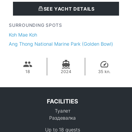
SEE YACHT DETAILS
SURROUNDING SPOTS
Koh Mae Koh
Ang Thong National Marine Park (Golden Bowl)
18
2024
35 kn.
FACILITIES
Туалет
Раздевалка
Up to 18 guests