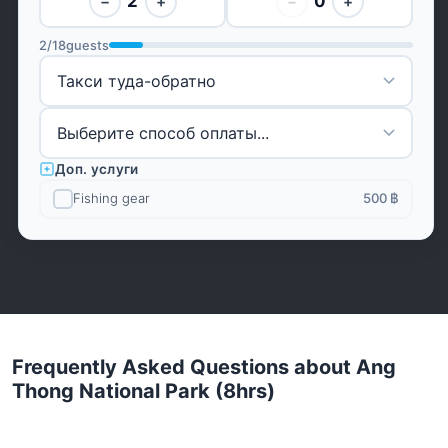
2
0
−
+
−
+
2
/
18
guests
Доп. услуги
Fishing gear
500 ฿
Frequently Asked Questions about Ang
Thong National Park (8hrs)