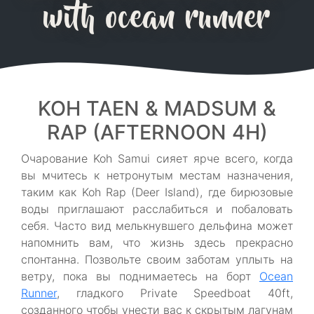
with ocean runner
KOH TAEN & MADSUM &
RAP (AFTERNOON 4H)
Очарование Koh Samui сияет ярче всего, когда
вы мчитесь к нетронутым местам назначения,
таким как Koh Rap (Deer Island), где бирюзовые
воды приглашают расслабиться и побаловать
себя. Часто вид мелькнувшего дельфина может
напомнить вам, что жизнь здесь прекрасно
спонтанна. Позвольте своим заботам уплыть на
ветру, пока вы поднимаетесь на борт
Ocean
Runner
, гладкого Private Speedboat 40ft,
созданного чтобы унести вас к скрытым лагунам