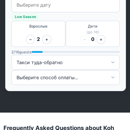
Low Season
Взрослые
Дети
(до 16)
2
0
−
+
−
+
2
/
16
guests
Frequently Asked Questions about Koh