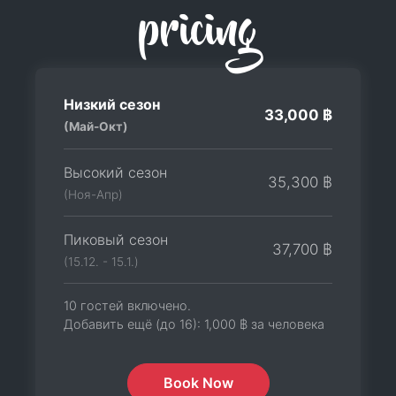
pricing
Низкий сезон
33,000 ฿
(Май-Окт)
Высокий сезон
35,300 ฿
(Ноя-Апр)
Пиковый сезон
37,700 ฿
(15.12. - 15.1.)
10 гостей включено.
Добавить ещё (до 16):
1,000 ฿
за человека
Book Now