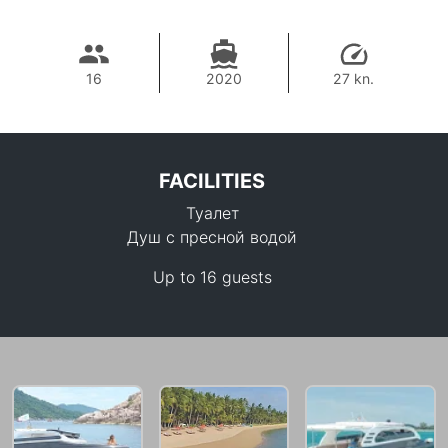
16
2020
27 kn.
FACILITIES
Туалет
Душ с пресной водой
Up to 16 guests
33,000 THB