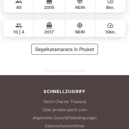
36,500 THB
LEOPARD 47FT
40
2005
NEIN
8kn.
Hero
Phuket
GANZTAGS
49,000 THB
42,400 THB
STEALTH - ASIA CATAMARANS 43FT
10 | 4
2017
NEIN
10kn.
GANZTAGS
52,000 THB
Segelkatamarans in Phuket
35,300 THB
Last updated:
10 August 2026
SCHNELLZUGRIFF
Yacht Charter Thailand
Über private-yacht.com
Allgemeine Geschäftsbedingungen
Datenschutzrichtlinie