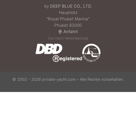
by
DEEP BLUE CO., LTD.
Hauptsitz
“Royal Phuket Marina”
Phuket 83000
Anfahrt
(nur nach Vereinbarung)
© 2002 - 2026 private-yacht.com – Alle Rechte vorbehalten.