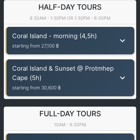
HALF-DAY TOURS
8:30AM - 1:30PM OR 1:30PM - 6:30PM
Coral Island - morning (4,5h)
starting from
27,100 ฿
Coral Island & Sunset @ Protmhep
Cape (5h)
starting from
30,600 ฿
FULL-DAY TOURS
10AM - 6:30PM