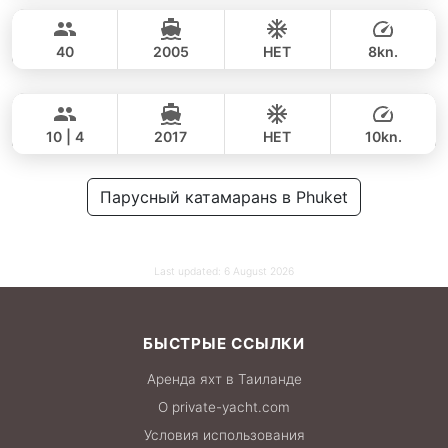
46,000 THB
36,500 THB
LEOPARD 47FT
40
2005
НЕТ
8kn.
Hero
Phuket
ВЕСЬ ДЕНЬ
49,000 THB
42,400 THB
STEALTH - ASIA CATAMARANS 43FT
10 | 4
2017
НЕТ
10kn.
ВЕСЬ ДЕНЬ
52,000 THB
Парусный катамаранs в Phuket
35,300 THB
Last updated:
6 August 2026
БЫСТРЫЕ ССЫЛКИ
Аренда яхт в Таиланде
О private-yacht.com
Условия использования