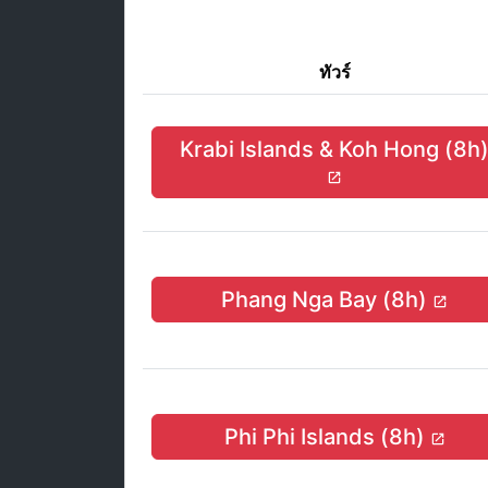
ทัวร์
Krabi Islands & Koh Hong (8h
Phang Nga Bay (8h)
Phi Phi Islands (8h)