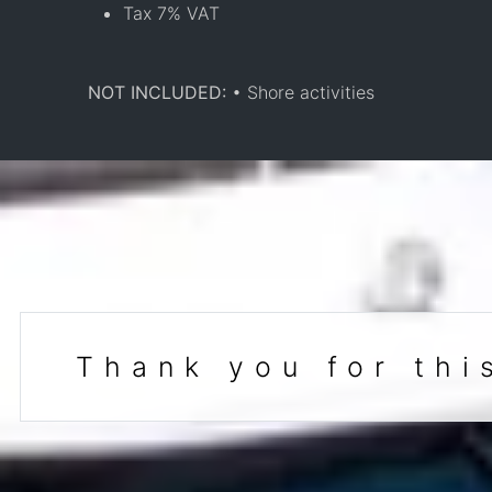
Tax 7% VAT
NOT INCLUDED:
• Shore activities
Thank you for thi