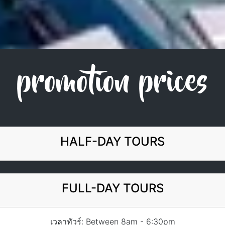
promotion prices
HALF-DAY TOURS
FULL-DAY TOURS
เวลาทัวร์: Between 8am - 6:30pm