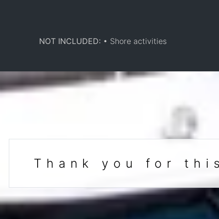
NOT INCLUDED:
• Shore activities
Thank you for thi