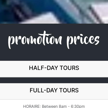
promotion prices
HALF-DAY TOURS
FULL-DAY TOURS
HORAIRE: Between 8am - 6:30pm