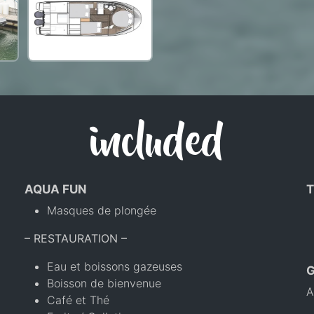
included
AQUA FUN
T
Masques de plongée
– RESTAURATION –
Eau et boissons gazeuses
Boisson de bienvenue
A
Café et Thé