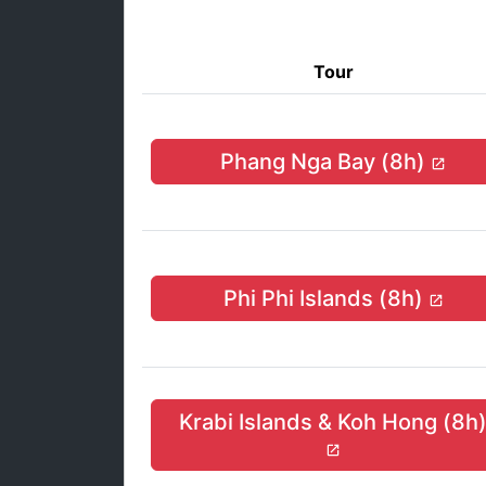
Tour
Phang Nga Bay (8h)
Phi Phi Islands (8h)
Krabi Islands & Koh Hong (8h