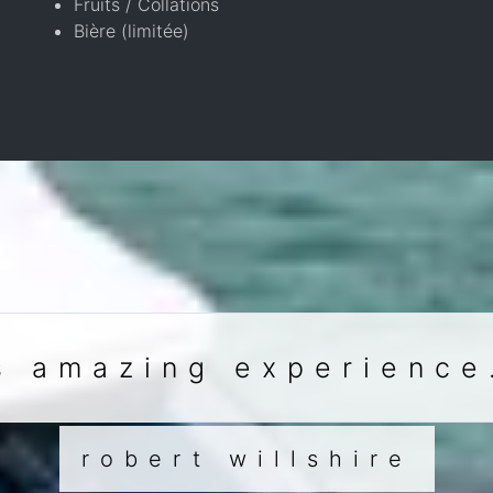
Fruits / Collations
Bière (limitée)
s amazing experience
robert willshire