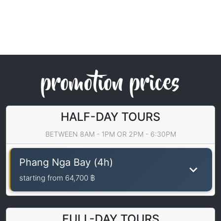
promotion prices
HALF-DAY TOURS
BETWEEN 8AM - 1PM OR 2PM - 6:30PM
Phang Nga Bay (4h)
starting from
64,700 ฿
FULL-DAY TOURS