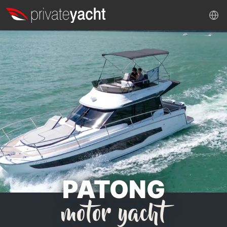
PATONG
motor yacht