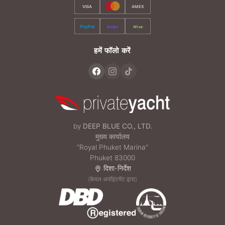
VISA
AMEX
PayPal
Stripe
Wise
हमें फॉलो करें
by
DEEP BLUE CO., LTD.
मुख्य कार्यालय
“Royal Phuket Marina”
Phuket 83000
दिशा-निर्देश
(केवल अपॉइंटमेंट द्वारा)