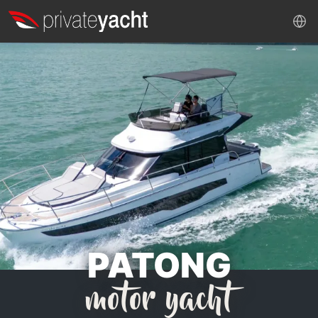
PATONG
motor yacht