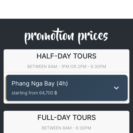
promotion prices
HALF-DAY TOURS
BETWEEN 8AM - 1PM OR 2PM - 6:30PM
Phang Nga Bay (4h)
starting from
64,700 ฿
FULL-DAY TOURS
BETWEEN 8AM - 6:30PM